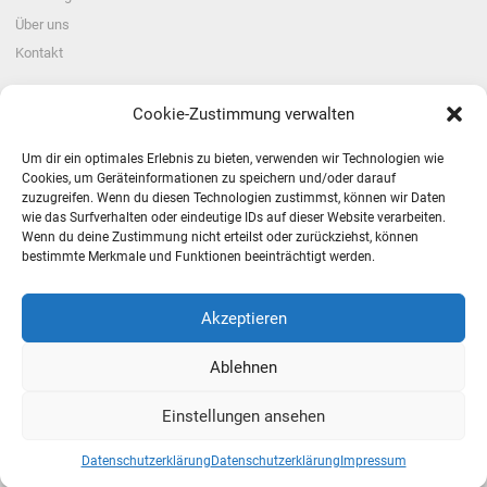
Über uns
Kontakt
Cookie-Zustimmung verwalten
KONTAKT
Um dir ein optimales Erlebnis zu bieten, verwenden wir Technologien wie
Cookies, um Geräteinformationen zu speichern und/oder darauf
info@huber-tech.com
zuzugreifen. Wenn du diesen Technologien zustimmst, können wir Daten
Winsau 12, 6850 Dornbirn
wie das Surfverhalten oder eindeutige IDs auf dieser Website verarbeiten.
Wenn du deine Zustimmung nicht erteilst oder zurückziehst, können
+43 (0) 664 301 66 40
bestimmte Merkmale und Funktionen beeinträchtigt werden.
COPYRIGHT © 2021 MICHAEL HUBER
Akzeptieren
WEBSITE ERSTELLT VON
PC SKILLZ
Ablehnen
Einstellungen ansehen
Datenschutzerklärung
Datenschutzerklärung
Impressum
Impressum
|
Datenschutzerklärung