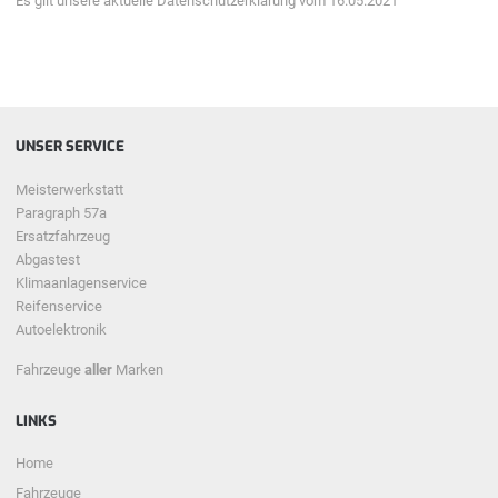
Es gilt unsere aktuelle Datenschutzerklärung vom 16.05.2021
UNSER SERVICE
Meisterwerkstatt
Paragraph 57a
Ersatzfahrzeug
Abgastest
Klimaanlagenservice
Reifenservice
Autoelektronik
Fahrzeuge
aller
Marken
LINKS
Home
Fahrzeuge