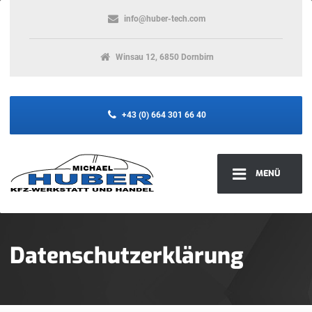
info@huber-tech.com
Winsau 12, 6850 Dornbirn
+43 (0) 664 301 66 40
MENÜ
Datenschutzerklärung