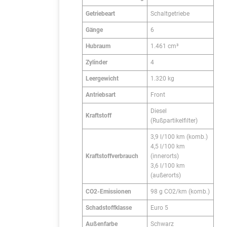
Getriebeart
Schaltgetriebe
Gänge
6
Hubraum
1.461 cm³
Zylinder
4
Leergewicht
1.320 kg
Antriebsart
Front
Diesel
Kraftstoff
(Rußpartikelfilter)
3,9 l/100 km (komb.)
4,5 l/100 km
Kraftstoffverbrauch
(innerorts)
3,6 l/100 km
(außerorts)
CO2-Emissionen
98 g CO2/km (komb.)
Schadstoffklasse
Euro 5
Außenfarbe
Schwarz