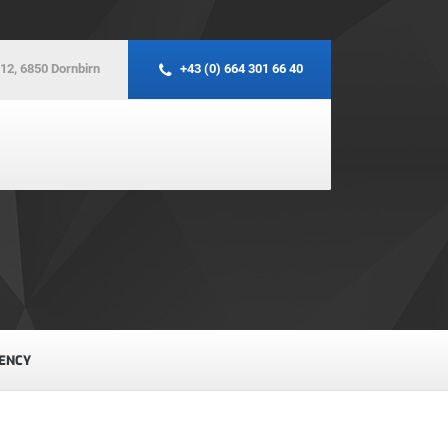
12, 6850 Dornbirn
+43 (0) 664 301 66 40
IENCY