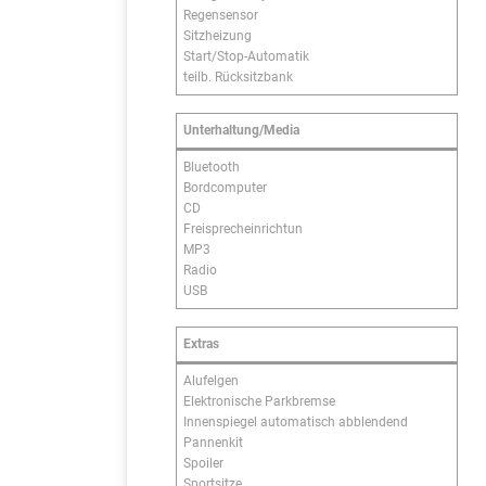
Regensensor
Sitzheizung
Start/Stop-Automatik
teilb. Rücksitzbank
Unterhaltung/Media
Bluetooth
Bordcomputer
CD
Freisprecheinrichtun
MP3
Radio
USB
Extras
Alufelgen
Elektronische Parkbremse
Innenspiegel automatisch abblendend
Pannenkit
Spoiler
Sportsitze