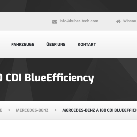
info@huber-tech.com
Winsau 
FAHRZEUGE
ÜBER UNS
KONTAKT
 CDI BlueEfficiency
E
MERCEDES-BENZ
MERCEDES-BENZ A 180 CDI BLUEEFFIC