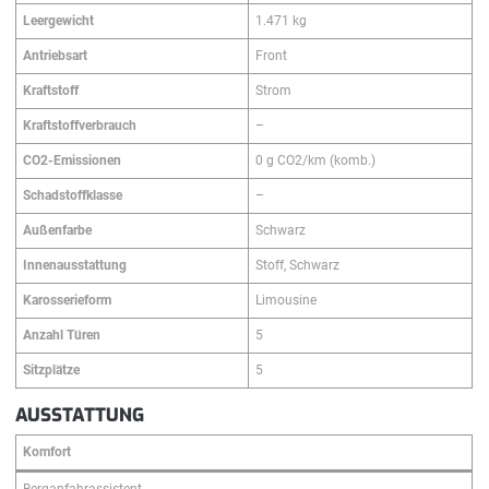
Leergewicht
1.471 kg
Antriebsart
Front
Kraftstoff
Strom
Kraftstoffverbrauch
–
CO2-Emissionen
0 g CO2/km (komb.)
Schadstoffklasse
–
Außenfarbe
Schwarz
Innenausstattung
Stoff, Schwarz
Karosserieform
Limousine
Anzahl Türen
5
Sitzplätze
5
AUSSTATTUNG
Komfort