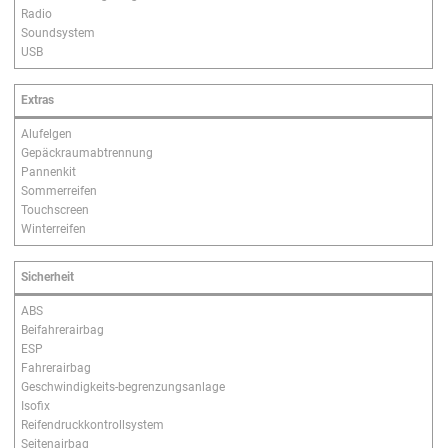
Radio
Soundsystem
USB
Extras
Alufelgen
Gepäckraumabtrennung
Pannenkit
Sommerreifen
Touchscreen
Winterreifen
Sicherheit
ABS
Beifahrerairbag
ESP
Fahrerairbag
Geschwindigkeits-begrenzungsanlage
Isofix
Reifendruckkontrollsystem
Seitenairbag