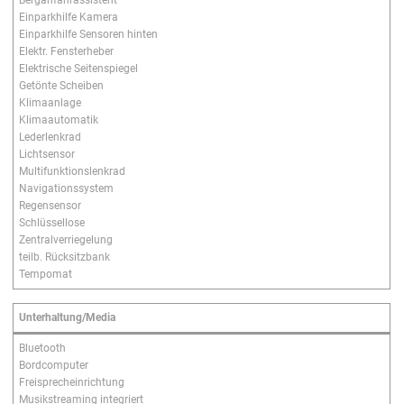
Berganfahrassistent
Einparkhilfe Kamera
Einparkhilfe Sensoren hinten
Elektr. Fensterheber
Elektrische Seitenspiegel
Getönte Scheiben
Klimaanlage
Klimaautomatik
Lederlenkrad
Lichtsensor
Multifunktionslenkrad
Navigationssystem
Regensensor
Schlüssellose
Zentralverriegelung
teilb. Rücksitzbank
Tempomat
Unterhaltung/Media
Bluetooth
Bordcomputer
Freisprecheinrichtung
Musikstreaming integriert