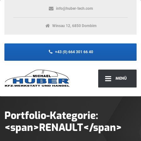
info@huber-tech.com
Winsau 12, 6850 Dornbirn
+43 (0) 664 301 66 40
MENÜ
Portfolio-Kategorie:
<span>RENAULT</span>