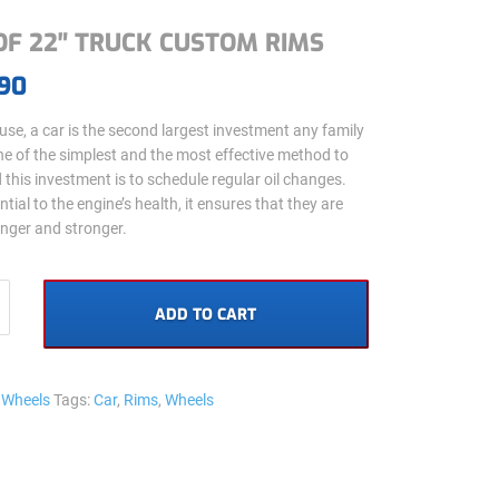
OF 22″ TRUCK CUSTOM RIMS
90
use, a car is the second largest investment any family
e of the simplest and the most effective method to
this investment is to schedule regular oil changes.
tial to the engine’s health, it ensures that they are
onger and stronger.
ADD TO CART
:
Wheels
Tags:
Car
,
Rims
,
Wheels