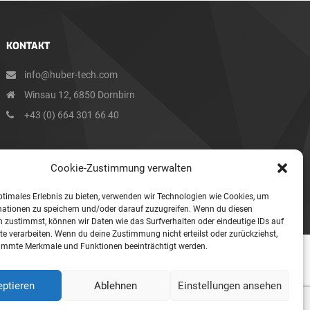
KONTAKT
info@huber-tech.com
Winsau 12, 6850 Dornbirn
+43 (0) 664 301 66 40
Cookie-Zustimmung verwalten
ptimales Erlebnis zu bieten, verwenden wir Technologien wie Cookies, um
mationen zu speichern und/oder darauf zuzugreifen. Wenn du diesen
 zustimmst, können wir Daten wie das Surfverhalten oder eindeutige IDs auf
te verarbeiten. Wenn du deine Zustimmung nicht erteilst oder zurückziehst,
immte Merkmale und Funktionen beeinträchtigt werden.
WEBSITE ERSTELLT VON
PC SKILLZ
ptieren
Ablehnen
Einstellungen ansehen