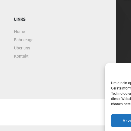
LINKS
Home
Fahrzeuge
Über uns
Kontakt
Um dir ein o
Geräteinfor
Technologien
dieser Websi
können best
Akze