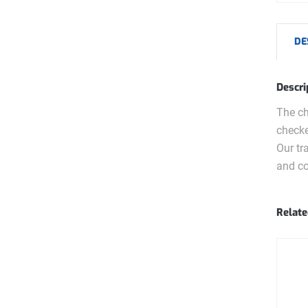
DE
Descri
The ch
checke
Our tr
and co
Relate