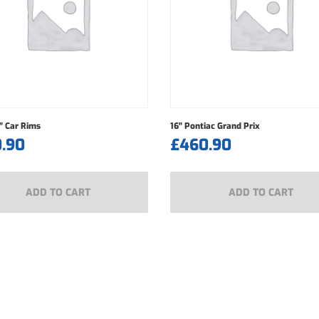
″ Car Rims
16″ Pontiac Grand Prix
0.90
£
460.90
ADD TO CART
ADD TO CART