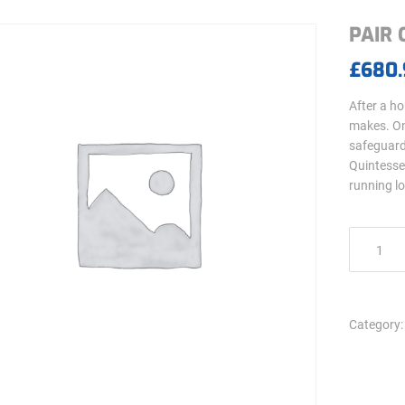
PAIR 
£
680.
After a ho
makes. On
safeguard 
Quintessen
running l
PAIR
OF
22"
TRUCK
CUSTOM
Category
RIMS
quantity