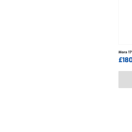
Mora 17
£
18